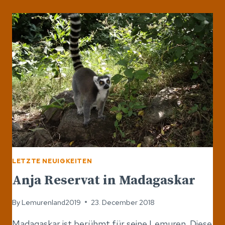
–
DIE
ENTWICKLUNG
DES
TOURISMUS
FÜR
DIE
REISESAISON
2018
LETZTE NEUIGKEITEN
Anja Reservat in Madagaskar
By
Lemurenland2019
23. December 2018
Madagaskar ist berühmt für seine Lemuren. Diese