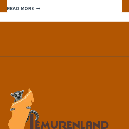
AMORON’I
READ MORE
ONILAHY
:
BIODIVERSITÄT
IM
SÜDWESTEN
MADAGASKARS