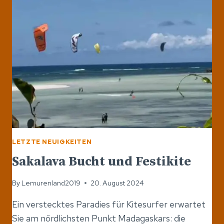
-
MADAGASKAR
LETZTE NEUIGKEITEN
Sakalava Bucht und Festikite
By
Lemurenland2019
20. August 2024
Ein verstecktes Paradies für Kitesurfer erwartet
Sie am nördlichsten Punkt Madagaskars: die