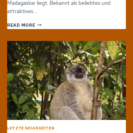
Madagaskar liegt. Bekannt als beliebtes und
attraktives…
NOSY
READ MORE
BE
UND
SAINTE
MARIE:
ALS
SCHÖNSTE
INSELN
AFRIKAS
BEZEICHNET
LETZTE NEUIGKEITEN