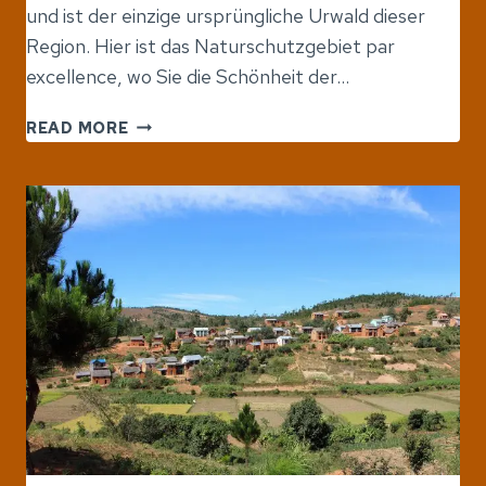
und ist der einzige ursprüngliche Urwald dieser
Region. Hier ist das Naturschutzgebiet par
excellence, wo Sie die Schönheit der…
LOKOBE
READ MORE
–
DAS
LETZTE
URWALDGEBIET
DER
REGION
VON
NOSY
BE