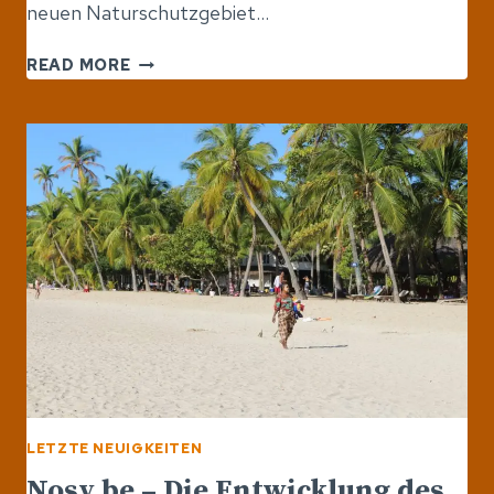
neuen Naturschutzgebiet…
ERÖFFNUNG
READ MORE
EINES
NEUEN
NATIONALPARKS:
PARK
MAROLAMBO-
IN
DER
REGION
VON
AMORON’I
MANIA
LETZTE NEUIGKEITEN
Nosy be – Die Entwicklung des