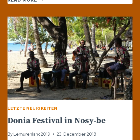
AUS
MADAGASKAR
LETZTE NEUIGKEITEN
Donia Festival in Nosy-be
By
Lemurenland2019
23. December 2018