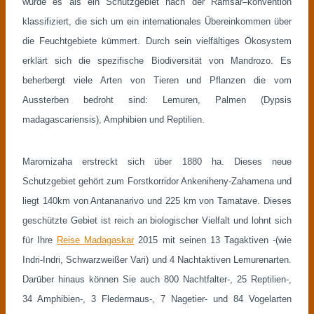
wurde es als ein Schutzgebiet nach der Ramsar–konvention
klassifiziert, die sich um ein internationales Übereinkommen über
die Feuchtgebiete kümmert. Durch sein vielfältiges Ökosystem
erklärt sich die spezifische Biodiversität von Mandrozo. Es
beherbergt viele Arten von Tieren und Pflanzen die vom
Aussterben bedroht sind: Lemuren, Palmen (Dypsis
madagascariensis), Amphibien und Reptilien.
Maromizaha erstreckt sich über 1880 ha. Dieses neue
Schutzgebiet gehört zum Forstkorridor Ankeniheny-Zahamena und
liegt 140km von Antananarivo und 225 km von Tamatave. Dieses
geschützte Gebiet ist reich an biologischer Vielfalt und lohnt sich
für Ihre
Reise Madagaskar
2015 mit seinen 13 Tagaktiven -(wie
Indri-Indri, Schwarzweißer Vari) und 4 Nachtaktiven Lemurenarten.
Darüber hinaus können Sie auch 800 Nachtfalter-, 25 Reptilien-,
34 Amphibien-, 3 Fledermaus-, 7 Nagetier- und 84 Vogelarten