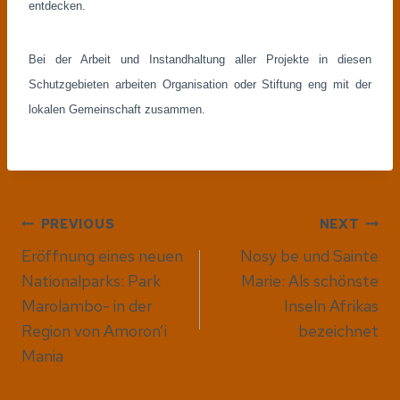
entdecken.
Bei der Arbeit und Instandhaltung aller Projekte in diesen
Schutzgebieten arbeiten Organisation oder Stiftung eng mit der
lokalen Gemeinschaft zusammen.
Post
PREVIOUS
NEXT
Eröffnung eines neuen
Nosy be und Sainte
navigation
Nationalparks: Park
Marie: Als schönste
Marolambo- in der
Inseln Afrikas
Region von Amoron’i
bezeichnet
Mania