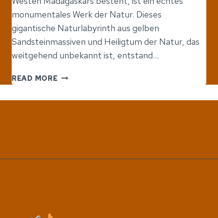
Westen Madagaskars besteht, ist ein echtes
monumentales Werk der Natur. Dieses
gigantische Naturlabyrinth aus gelben
Sandsteinmassiven und Heiligtum der Natur, das
weitgehend unbekannt ist, entstand…
MAKAY
READ MORE
MADAGASKAR-
IN
DER
SCHATZGRUBE
DER
NATUR